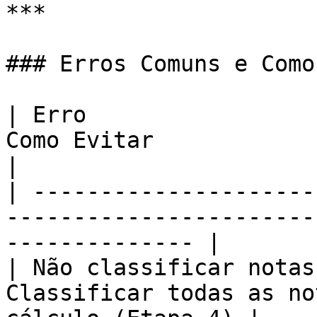
***

### Erros Comuns e Como
| Erro                 
Como Evitar                                                      
|

| ---------------------
-----------------------
-------------- |

| Não classificar notas
Classificar todas as no