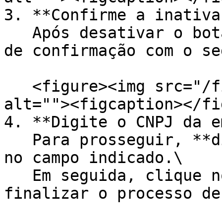
3. **Confirme a inativa
   Após desativar o botão, aparecerá uma mensagem 
de confirmação com o se
   <figure><img src="/files/ECJzh44nUy6Z0PONmz9A" 
alt=""><figcaption></fi
4. **Digite o CNPJ da e
   Para prosseguir, **digite o CNPJ da empresa** 
no campo indicado.\

   Em seguida, clique no botão **"Sim"** para 