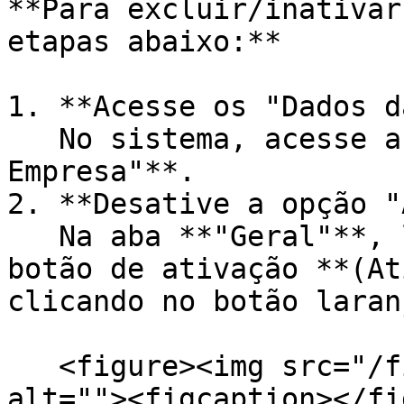
**Para excluir/inativar
etapas abaixo:**

1. **Acesse os "Dados d
   No sistema, acesse a tela **"Dados da 
Empresa"**.

2. **Desative a opção "
   Na aba **"Geral"**, localize o campo com o 
botão de ativação **(At
clicando no botão laranj
   <figure><img src="/files/tJhGkgAoxChu93cO2YFn" 
alt=""><figcaption></fi