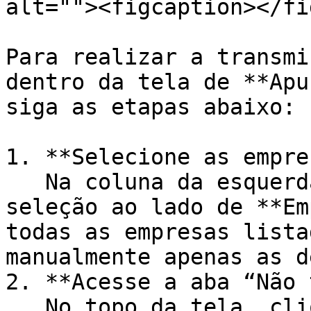
alt=""><figcaption></fi
Para realizar a transmi
dentro da tela de **Apu
siga as etapas abaixo:

1. **Selecione as empre
   Na coluna da esquerda, marque a caixa de 
seleção ao lado de **Em
todas as empresas lista
manualmente apenas as d
2. **Acesse a aba “Não 
   No topo da tela, clique na aba **Não 