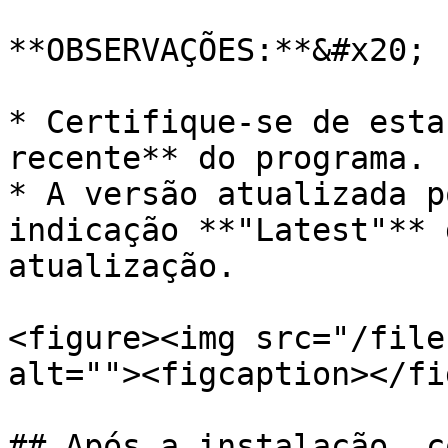
**OBSERVAÇÕES:**&#x20;

* Certifique-se de esta
recente** do programa.

* A versão atualizada p
indicação **"Latest"** 
atualização.

<figure><img src="/file
alt=""><figcaption></fi
## Após a instalação, c