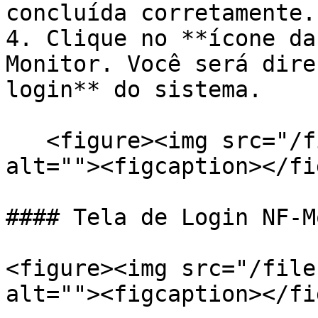
concluída corretamente.

4. Clique no **ícone da
Monitor. Você será dire
login** do sistema.

   <figure><img src="/files/zXGJFcTxnYJNkaK4VQgL" 
alt=""><figcaption></fi
#### Tela de Login NF-M
<figure><img src="/file
alt=""><figcaption></fi