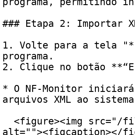
programa, permitindo in
### Etapa 2: Importar XM
1. Volte para a tela "*
programa.

2. Clique no botão **“E
* O NF-Monitor iniciará
arquivos XML ao sistema.
  <figure><img src="/files/coq8ZSHAMY4MJjySdlSq" 
alt=""><figcaption></fi