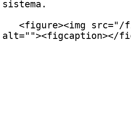
sistema.

   <figure><img src="/files/xJlXeVKGVWQT4mq2D8Gg" 