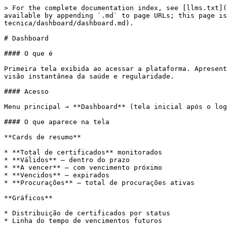
> For the complete documentation index, see [llms.txt](
available by appending `.md` to page URLs; this page is
tecnica/dashboard/dashboard.md).

# Dashboard

#### O que é

Primeira tela exibida ao acessar a plataforma. Apresent
visão instantânea da saúde e regularidade.

#### Acesso

Menu principal → **Dashboard** (tela inicial após o log
#### O que aparece na tela

**Cards de resumo**

* **Total de certificados** monitorados

* **Válidos** — dentro do prazo

* **A vencer** — com vencimento próximo

* **Vencidos** — expirados

* **Procurações** — total de procurações ativas

**Gráficos**

* Distribuição de certificados por status

* Linha do tempo de vencimentos futuros
