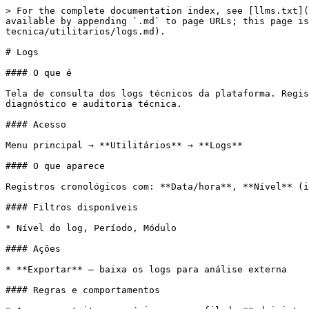
> For the complete documentation index, see [llms.txt](
available by appending `.md` to page URLs; this page is
tecnica/utilitarios/logs.md).

# Logs

#### O que é

Tela de consulta dos logs técnicos da plataforma. Regis
diagnóstico e auditoria técnica.

#### Acesso

Menu principal → **Utilitários** → **Logs**

#### O que aparece

Registros cronológicos com: **Data/hora**, **Nível** (i
#### Filtros disponíveis

* Nível do log, Período, Módulo

#### Ações

* **Exportar** — baixa os logs para análise externa

#### Regras e comportamentos
