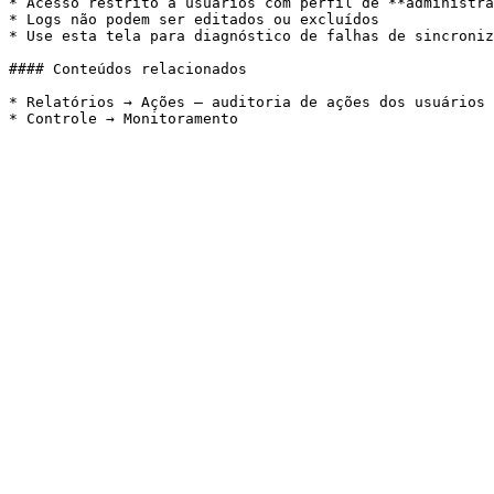
* Acesso restrito a usuários com perfil de **administra
* Logs não podem ser editados ou excluídos

* Use esta tela para diagnóstico de falhas de sincroniz
#### Conteúdos relacionados

* Relatórios → Ações — auditoria de ações dos usuários 