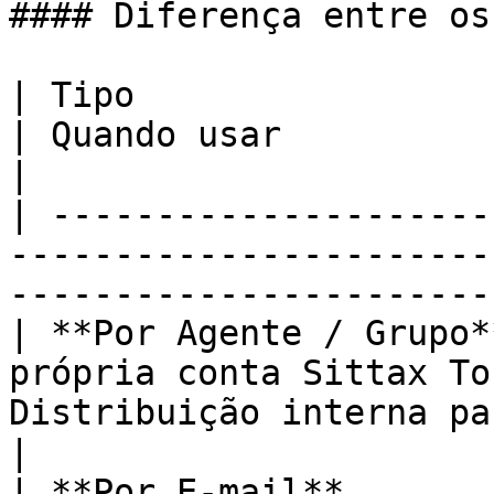
#### Diferença entre os
| Tipo                   | Destinatário              
| Quando usar                                       
|

| ---------------------
-----------------------
-----------------------
| **Por Agente / Grupo*
própria conta Sittax To
Distribuição interna para 
|

| **Por E-mail**       