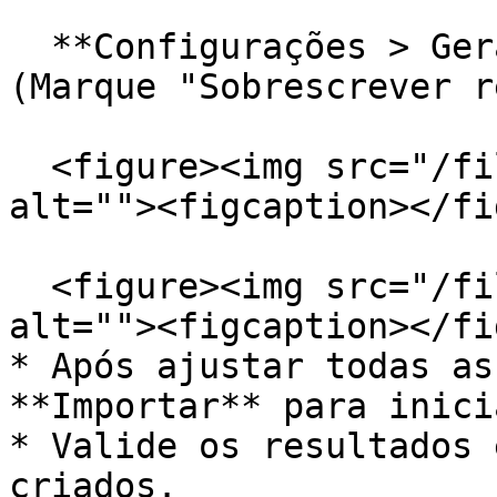
  **Configurações > Geral > Opções > Movimentos > 
(Marque "Sobrescrever r
  <figure><img src="/files/6Tw2Alq8ePXfJODACZrz" 
alt=""><figcaption></fi
  <figure><img src="/files/iXZ0FBaeAqF2wk0dtvFK" 
alt=""><figcaption></fi
* Após ajustar todas as
**Importar** para inici
* Valide os resultados 
criados.
