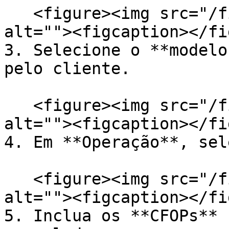
   <figure><img src="/files/OYFEzn6kQ6tLYrJ7Jh9A" 
alt=""><figcaption></fi
3. Selecione o **modelo
pelo cliente.

   <figure><img src="/files/F1S9v9cvyVMl6oXLNEKW" 
alt=""><figcaption></fi
4. Em **Operação**, sel
   <figure><img src="/files/dfJMs4GAK1F2nwazo3JX" 
alt=""><figcaption></fi
5. Inclua os **CFOPs** 