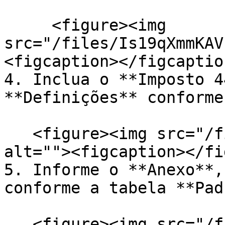
     <figure><img 
src="/files/Is19qXmmKAV
<figcaption></figcaptio
4. Inclua o **Imposto 4
**Definições** conforme
   <figure><img src="/files/oc9UmFyH0jH3pxjT0LxA" 
alt=""><figcaption></fi
5. Informe o **Anexo**,
conforme a tabela **Pad
   <figure><img src="/files/MBg6jwFVQ8sPqHeDSpOO" 