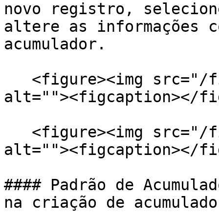
novo registro, selecion
altere as informações c
acumulador.

   <figure><img src="/files/HqgsZRUiDJQVOt158JZI" 
alt=""><figcaption></fi
   <figure><img src="/files/w3gNNtRXDkniGdlsMbu6" 
alt=""><figcaption></fi
#### Padrão de Acumulad
na criação de acumulador