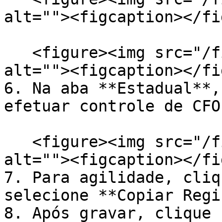
alt=""><figcaption></fi
   <figure><img src="/files/8F4mo4xqkBtWsC2FKqXJ" 
alt=""><figcaption></fi
6. Na aba **Estadual**,
efetuar controle de CFO
   <figure><img src="/files/kOGvuzUKkla9aDJ0Obxg" 
alt=""><figcaption></fi
7. Para agilidade, cliq
selecione **Copiar Regi
8. Após gravar, clique 