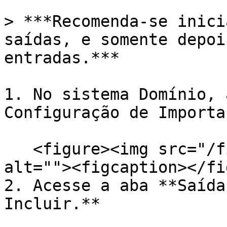
> ***Recomenda-se inici
saídas, e somente depoi
entradas.***

1. No sistema Domínio, 
Configuração de Importa
   <figure><img src="/files/ygWuMZfjy6sg1AMh1uUq" 
alt=""><figcaption></fi
2. Acesse a aba **Saída
Incluir.**
